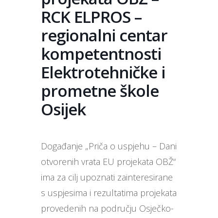
RCK ELPROS –
regionalni centar
kompetentnosti
Elektrotehničke i
prometne škole
Osijek
Događanje „Priča o uspjehu – Dani
otvorenih vrata EU projekata OBŽ“
ima za cilj upoznati zainteresirane
s uspjesima i rezultatima projekata
provedenih na području Osječko-