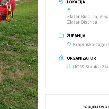
LOKACIJA
Zlatar Bistrica, Vla
Zlatar Bistrica
ŽUPANIJA
Krapinsko-zagors
ORGANIZATOR
HGSS Stanica Zlat
PODIJELI OVO