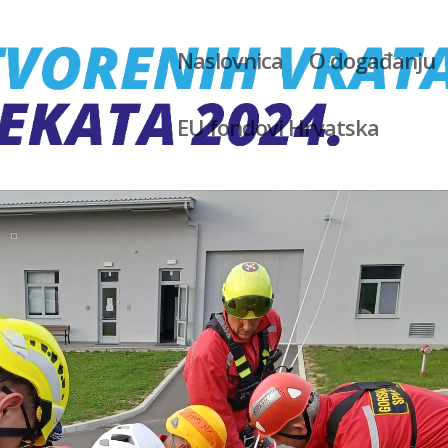
Naslovnica
O događanju
EU fondovi Hrvatska