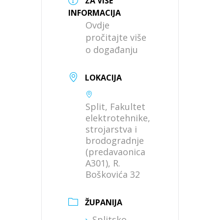
ZA VIŠE
INFORMACIJA
Ovdje
pročitajte više
o događanju
LOKACIJA
Split, Fakultet
elektrotehnike,
strojarstva i
brodogradnje
(predavaonica
A301), R.
Boškovića 32
ŽUPANIJA
Splitsko-